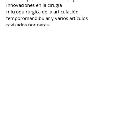
innovaciones en la cirugía
microquirúrgica de la articulación
temporomandibular y varios artículos
revisados por pares.
El Dr. Zebovitz completó su residencia
en Cirugía Oral y Maxilofacial en 1993.
Participó en un programa combinado
patrocinado por los hospitales DC
General, Washington DC Veteran y
Howard University. Su formación de
pregrado en odontología se completó en
la Facultad de Odontología de la
Universidad de Howard, después de
terminar su educación de pregrado en la
Universidad de Maryland.
Estudios continuos y logros
Comprometido con la búsqueda de
educación continua, el Dr. Zebovitz ha